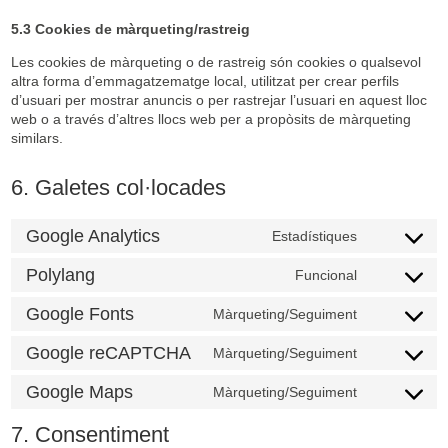
5.3 Cookies de màrqueting/rastreig
Les cookies de màrqueting o de rastreig són cookies o qualsevol
altra forma d’emmagatzematge local, utilitzat per crear perfils
d’usuari per mostrar anuncis o per rastrejar l’usuari en aquest lloc
web o a través d’altres llocs web per a propòsits de màrqueting
similars.
6. Galetes col·locades
Google Analytics
Estadístiques
Consent
to
Polylang
Funcional
service
Consent
google-
to
Google Fonts
Màrqueting/Seguiment
analytics
service
Consent
polylang
to
Google reCAPTCHA
Màrqueting/Seguiment
service
Consent
google-
to
Google Maps
Màrqueting/Seguiment
fonts
service
Consent
google-
to
7. Consentiment
recaptcha
service