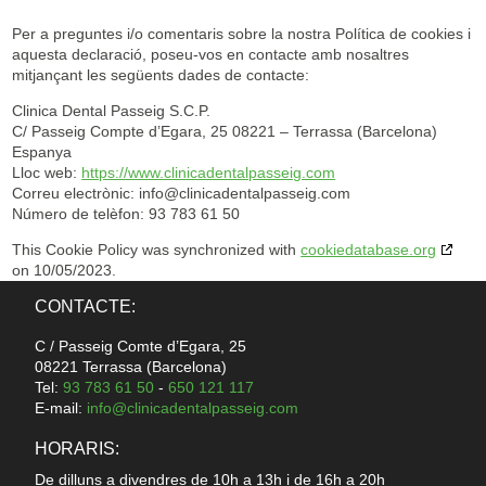
Per a preguntes i/o comentaris sobre la nostra Política de cookies i
aquesta declaració, poseu-vos en contacte amb nosaltres
mitjançant les següents dades de contacte:
Clinica Dental Passeig S.C.P.
C/ Passeig Compte d’Egara, 25 08221 – Terrassa (Barcelona)
Espanya
Lloc web:
https://www.clinicadentalpasseig.com
Correu electrònic:
moc.giessaplatnedacinilc@ofni
Número de telèfon: 93 783 61 50
This Cookie Policy was synchronized with
cookiedatabase.org
on 10/05/2023.
CONTACTE:
C / Passeig Comte d’Egara, 25
08221 Terrassa (Barcelona)
Tel:
93 783 61 50
-
650 121 117
E-mail:
info@clinicadentalpasseig.com
HORARIS:
De dilluns a divendres de 10h a 13h i de 16h a 20h