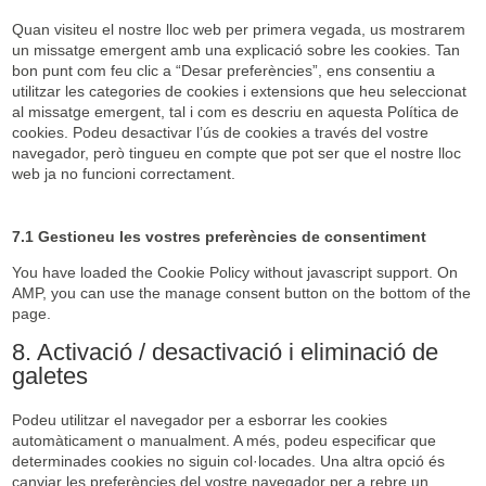
google-
Quan visiteu el nostre lloc web per primera vegada, us mostrarem
maps
un missatge emergent amb una explicació sobre les cookies. Tan
bon punt com feu clic a “Desar preferències”, ens consentiu a
utilitzar les categories de cookies i extensions que heu seleccionat
al missatge emergent, tal i com es descriu en aquesta Política de
cookies. Podeu desactivar l’ús de cookies a través del vostre
navegador, però tingueu en compte que pot ser que el nostre lloc
web ja no funcioni correctament.
7.1 Gestioneu les vostres preferències de consentiment
You have loaded the Cookie Policy without javascript support. On
AMP, you can use the manage consent button on the bottom of the
page.
8. Activació / desactivació i eliminació de
galetes
Podeu utilitzar el navegador per a esborrar les cookies
automàticament o manualment. A més, podeu especificar que
determinades cookies no siguin col·locades. Una altra opció és
canviar les preferències del vostre navegador per a rebre un