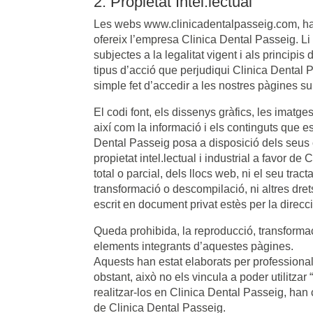
2. Propietat Intel.lectual
Les webs www.clinicadentalpasseig.com, han
ofereix l’empresa Clinica Dental Passeig. L
subjectes a la legalitat vigent i als principis 
tipus d’acció que perjudiqui Clinica Dental 
simple fet d’accedir a les nostres pàgines s
El codi font, els dissenys gràfics, les imatges
així com la informació i els continguts que 
Dental Passeig posa a disposició dels seus c
propietat intel.lectual i industrial a favor d
total o parcial, dels llocs web, ni el seu trac
transformació o descompilació, ni altres dret
escrit en document privat estès per la direcci
Queda prohibida, la reproducció, transformaci
elements integrants d’aquestes pàgines.
Aquests han estat elaborats per professional
obstant, això no els vincula a poder utilitzar
realitzar-los en Clinica Dental Passeig, han ced
de Clinica Dental Passeig.