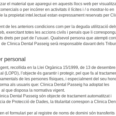
itzar el material que aparegui en aquests llocs web per visualitza
omercials o per incórrer en activitats il lícites i / o mostrar-lo en
 de la propietat intel.lectual estan expressament reservats per Cl
nt de les anteriors condicions com per la deguda utilització del
, exercitant totes les accions civils i penals que li correspong
ts drets per part de l’usuari. Qualsevol persona que atempti con
rial de Clinica Dental Passeig serà responsable davant dels Tribu
er personal
igent, recollida en la Llei Orgànica 15/1999, de 13 de desembre
 (LOPD), l’objecte és garantir i protegir, pel que fa al tractame
fonamentals de les persones físiques, i especialment del seu hono
nforma als usuaris que: Clinica Dental Passeig ha adoptat les
 al que disposa la normativa vigent.
inica Dental Passeig són objecte de tractament automatitzat i
ia de Protecció de Dades, la titularitat correspon a Clinica Den
 el formulari per al registre de noms de domini són transferits