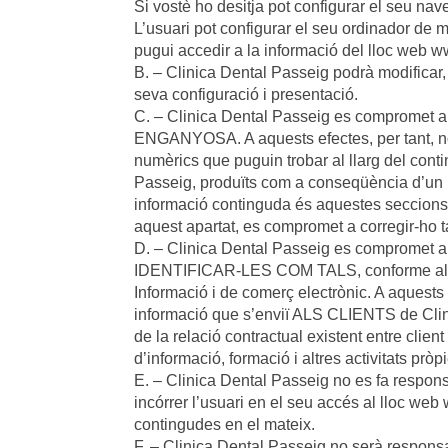
Si vostè ho desitja pot configurar el seu nav
L’usuari pot configurar el seu ordinador de
pugui accedir a la informació del lloc web 
B. – Clinica Dental Passeig podrà modificar, 
seva configuració i presentació.
C. – Clinica Dental Passeig es compromet
ENGANYOSA. A aquests efectes, per tant, no
numèrics que puguin trobar al llarg del cont
Passeig, produïts com a conseqüència d’un m
informació continguda és aquestes seccions
aquest apartat, es compromet a corregir-ho t
D. – Clinica Dental Passeig es comp
IDENTIFICAR-LES COM TALS, conforme al que
Informació i de comerç electrònic. A aquests
informació que s’enviï ALS CLIENTS de Clini
de la relació contractual existent entre clie
d’informació, formació i altres activitats prò
E. – Clinica Dental Passeig no es fa respon
incórrer l’usuari en el seu accés al lloc we
contingudes en el mateix.
F. – Clinica Dental Passeig no serà responsa