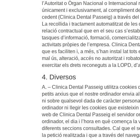
l’Autoritat o Òrgan Nacional o Internacional 
únicament i exclusivament, al compliment de 
cedent (Clinica Dental Passeig) a través del 
La recollida i tractament automatitzat de les
relació contractual que en el seu cas s’esta
tasques d’informació, formació, comercialitza
activitats pròpies de l’empresa. Clinica Den
que es faciliten i, a més, s’han instal lat tot
mal ús, alteració, accés no autoritzat i robat
exercitar els drets reconeguts a la LOPD, d’a
4. Diversos
A. – Clinica Dental Passeig utilitza cooki
petits arxius que el nostre ordinador envia 
ni sobre qualsevol dada de caràcter persona
ordinador ni llegir les cookies que existeixi
web de Clinica Dental Passeig el servidor o
ordinador, el dia i l’hora en què comença la 
diferents seccions consultades. Cal que el 
la petició realitzada i que a través del nave