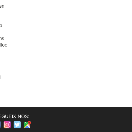
 en
la
oms
lloc
i
EGUEIX-NOS: