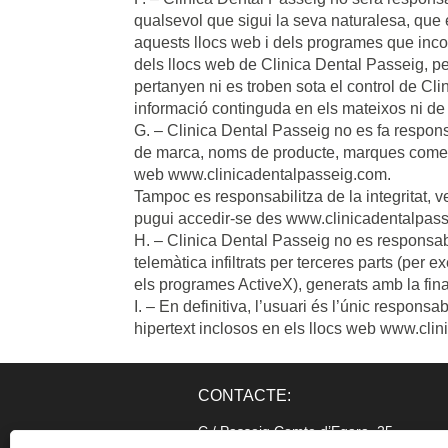
qualsevol que sigui la seva naturalesa, que 
aquests llocs web i dels programes que incorp
dels llocs web de Clinica Dental Passeig, per 
pertanyen ni es troben sota el control de Cli
informació continguda en els mateixos ni de
G. – Clinica Dental Passeig no es fa respons
de marca, noms de producte, marques comerci
web www.clinicadentalpasseig.com.
Tampoc es responsabilitza de la integritat, ve
pugui accedir-se des www.clinicadentalpas
H. – Clinica Dental Passeig no es responsabi
telemàtica infiltrats per terceres parts (per
els programes ActiveX), generats amb la final
I. – En definitiva, l’usuari és l’únic responsab
hipertext inclosos en els llocs web www.cli
CONTACTE:
C / Passeig Comte d’Egara, 25