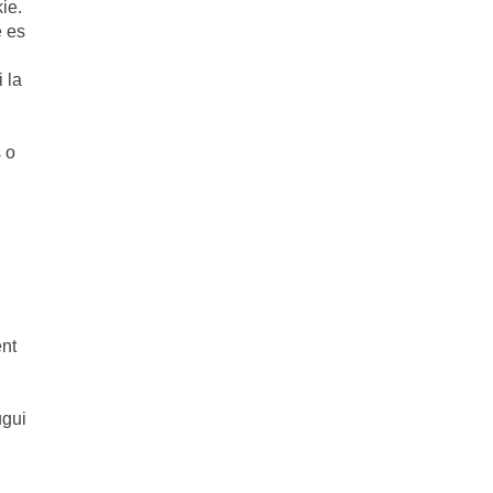
ie.
e es
 la
 o
ent
s
ugui