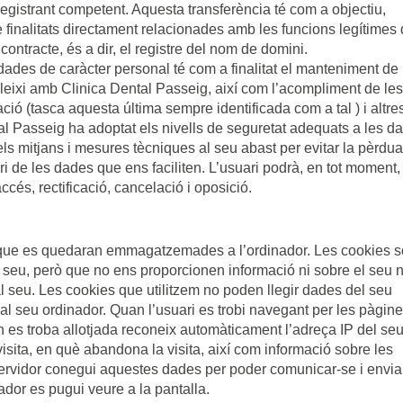
registrant competent. Aquesta transferència té com a objectiu,
finalitats directament relacionades amb les funcions legítimes 
contracte, és a dir, el registre del nom de domini.
 dades de caràcter personal té com a finalitat el manteniment de 
bleixi amb Clinica Dental Passeig, així com l’acompliment de le
ció (tasca aquesta última sempre identificada com a tal ) i altre
tal Passeig ha adoptat els nivells de seguretat adequats a les d
s els mitjans i mesures tècniques al seu abast per evitar la pèrdua
ori de les dades que ens faciliten. L’usuari podrà, en tot moment,
ccés, rectificació, cancelació i oposició.
es que es quedaran emmagatzemades a l’ordinador. Les cookies 
al seu, però que no ens proporcionen informació ni sobre el seu 
l seu. Les cookies que utilitzem no poden llegir dades del seu
n al seu ordinador. Quan l’usuari es trobi navegant per les pàgin
n es troba allotjada reconeix automàticament l’adreça IP del se
visita, en què abandona la visita, així com informació sobre les
servidor conegui aquestes dades per poder comunicar-se i enviar
gador es pugui veure a la pantalla.