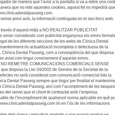
egador de manera que l’avisi a la pantalla si va a rebre una cook
 manera que no rebi aquestes cookies, aquest fet no impedirà qu
www.clinicadentalpasseig.com.
sense previ avís, la informació continguda en el seu llocs web, i
 a través d’aquest mitjà a NO REALITZAR PUBLICITAT
 seran considerats com publicitat enganyosa els errors formals
ingut de les diferents seccions de les webs de Clinica Dental
anteniment i/o actualització incompleta o defectuosa de la
. Clinica Dental Passeig, com a conseqüència del que disposa
an aviat com tingui coneixement d’aquests errors.
romet a NO REMETRE COMUNICACIONS COMERCIALS SENSE
 disposa la Llei 34/2002 de Serveis de la Societat de la
 efectes no serà considerat com comunicació comercial tota la
ca Dental Passeig sempre que tingui per finalitat el mantenim
nt i Clinica Dental Passeig, així com l’acompliment de les tasque
pies del servei que el client té contractat amb l’empresa.
sable de l’incompliment de qualsevol norma aplicable en què p
b www.clinicadentalpasseig.com i/o en l’ús de les informacions
ble dels danys i perjudicis produïts o que puguin produir-se,