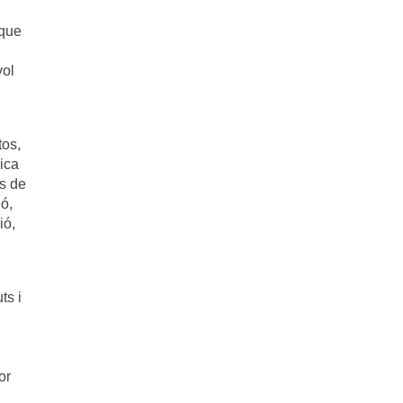
 que
vol
tos,
nica
ts de
ió,
ió,
ts i
or