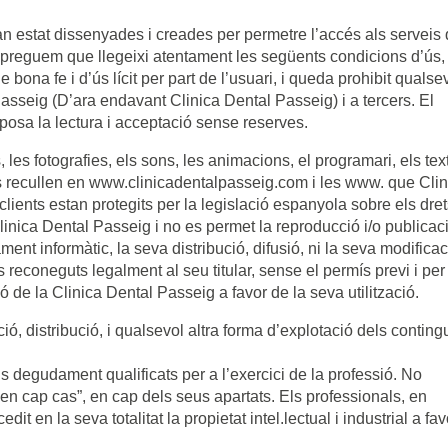
 estat dissenyades i creades per permetre l’accés als serveis
i preguem que llegeixi atentament les següents condicions d’ús,
de bona fe i d’ús lícit per part de l’usuari, i queda prohibit qualse
Passeig (D’ara endavant Clinica Dental Passeig) i a tercers. El
uposa la lectura i acceptació sense reserves.
, les fotografies, els sons, les animacions, el programari, els tex
es recullen en www.clinicadentalpasseig.com i les www. que Cli
lients estan protegits per la legislació espanyola sobre els dre
e Clinica Dental Passeig i no es permet la reproducció i/o publicac
tament informàtic, la seva distribució, difusió, ni la seva modificac
s reconeguts legalment al seu titular, sense el permís previ i per
ó de la Clinica Dental Passeig a favor de la seva utilització.
ó, distribució, i qualsevol altra forma d’explotació dels contingu
s degudament qualificats per a l’exercici de la professió. No
 “en cap cas”, en cap dels seus apartats. Els professionals, en
it en la seva totalitat la propietat intel.lectual i industrial a fav