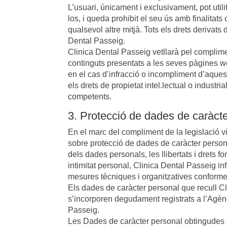
L’usuari, únicament i exclusivament, pot util
los, i queda prohibit el seu ús amb finalitats c
qualsevol altre mitjà. Tots els drets derivats
Dental Passeig.
Clinica Dental Passeig vetllarà pel complime
continguts presentats a les seves pàgines web
en el cas d’infracció o incompliment d’aques
els drets de propietat intel.lectual o indust
competents.
3. Protecció de dades de caràct
En el marc del compliment de la legislació v
sobre protecció de dades de caràcter personal
dels dades personals, les llibertats i drets 
intimitat personal, Clinica Dental Passeig i
mesures tècniques i organitzatives conforme
Els dades de caràcter personal que recull Cl
s’incorporen degudament registrats a l’Agènc
Passeig.
Les Dades de caràcter personal obtingudes en