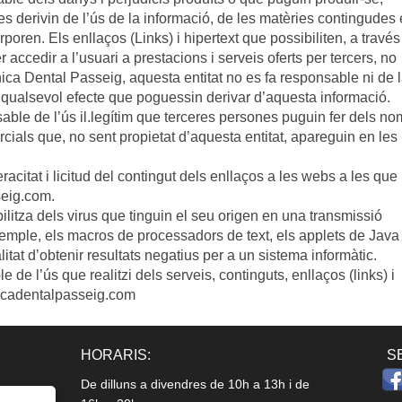
es derivin de l’ús de la informació, de les matèries contingudes
oren. Els enllaços (Links) i hipertext que possibiliten, a través
accedir a l’usuari a prestacions i serveis oferts per tercers, no
nica Dental Passeig, aquesta entitat no es fa responsable ni de 
 qualsevol efecte que poguessin derivar d’aquesta informació.
able de l’ús il.legítim que terceres persones puguin fer dels n
als que, no sent propietat d’aquesta entitat, apareguin en les 
racitat i licitud del contingut dels enllaços a les webs a les que
seig.com.
litza dels virus que tinguin el seu origen en una transmissió
 exemple, els macros de processadors de text, els applets de Java 
itat d’obtenir resultats negatius per a un sistema informàtic.
le de l’ús que realitzi dels serveis, continguts, enllaços (links) i
nicadentalpasseig.com
HORARIS:
S
De dilluns a divendres de 10h a 13h i de